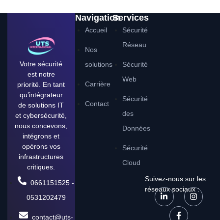
Navigation
Services
Accueil
Sécurité
Réseau
Nos
Votre sécurité
solutions
Sécurité
est notre
Web
Carrière
priorité. En tant
qu’intégrateur
Sécurité
Contact
de solutions IT
des
et cybersécurité,
nous concevons,
Données
intégrons et
opérons vos
Sécurité
infrastructures
Cloud
critiques.
Suivez-nous sur les
0661151525 -
réseaux sociaux :
0531202479
contact@uts-