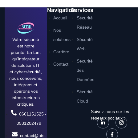
Navigation
Services
Accueil
Sécurité
Réseau
Nos
Votre sécurité
solutions
Sécurité
est notre
Web
Carrière
priorité. En tant
qu’intégrateur
Sécurité
Contact
de solutions IT
des
et cybersécurité,
nous concevons,
Données
intégrons et
opérons vos
Sécurité
infrastructures
Cloud
critiques.
Suivez-nous sur les
0661151525 -
réseaux sociaux :
0531202479
contact@uts-