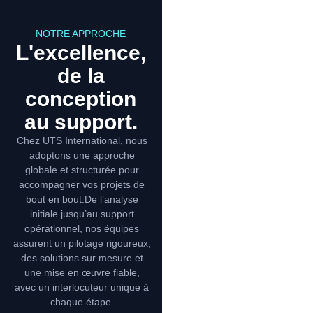
NOTRE APPROCHE
L'excellence,
de la
conception
au support.
Chez UTS International, nous
adoptons une approche
globale et structurée pour
accompagner vos projets de
bout en bout.De l’analyse
initiale jusqu’au support
opérationnel, nos équipes
assurent un pilotage rigoureux,
des solutions sur mesure et
une mise en œuvre fiable,
avec un interlocuteur unique à
chaque étape.