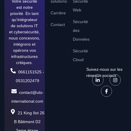
Votre sécurité
solutions
Sécurité
est notre
Web
Carrière
priorité. En tant
qu’intégrateur
Sécurité
Contact
de solutions IT
des
et cybersécurité,
nous concevons,
Données
intégrons et
opérons vos
Sécurité
infrastructures
Cloud
critiques.
Suivez-nous sur les
0661151525 -
réseaux sociaux :
0531202479
contact@uts-
international.com
21 King Ilot 26
B Bâtiment D2
2eme étage,