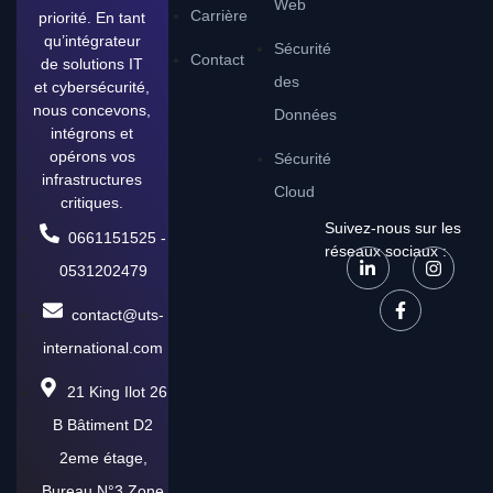
Web
Carrière
priorité. En tant
qu’intégrateur
Sécurité
Contact
de solutions IT
des
et cybersécurité,
nous concevons,
Données
intégrons et
opérons vos
Sécurité
infrastructures
Cloud
critiques.
Suivez-nous sur les
0661151525 -
réseaux sociaux :
0531202479
contact@uts-
international.com
21 King Ilot 26
B Bâtiment D2
2eme étage,
Bureau N°3 Zone