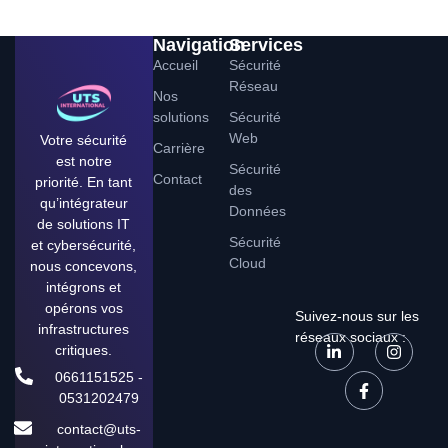
Navigation
Services
Accueil
Sécurité
Réseau
Nos
solutions
Sécurité
Web
Votre sécurité
Carrière
est notre
Sécurité
Contact
priorité. En tant
des
qu’intégrateur
Données
de solutions IT
Sécurité
et cybersécurité,
Cloud
nous concevons,
intégrons et
opérons vos
Suivez-nous sur les
infrastructures
réseaux sociaux :
critiques.
0661151525 -
0531202479
contact@uts-